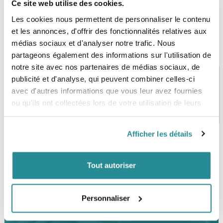
Ce site web utilise des cookies.
Les cookies nous permettent de personnaliser le contenu
et les annonces, d'offrir des fonctionnalités relatives aux
médias sociaux et d'analyser notre trafic. Nous
partageons également des informations sur l'utilisation de
notre site avec nos partenaires de médias sociaux, de
publicité et d'analyse, qui peuvent combiner celles-ci
avec d'autres informations que vous leur avez fournies
PAIEMENT SÉCURISÉ
STOCK EN TEMPS RÉEL
ou qu'ils ont collectées lors de votre utilisation de leurs
CB, VISA, Mastercard, ALMA
Plus de 5000 produits en stock
services.
Afficher les détails
SERVICE CLIENT
FRAIS DE PORT OFFERTS
Tout autoriser
Une équipe de passionnés
À partir de 99€ d’achat*
Personnaliser