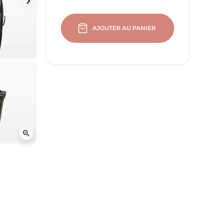
keyboard_arrow_right
Suivant
AJOUTER AU PANIER
zoom_in