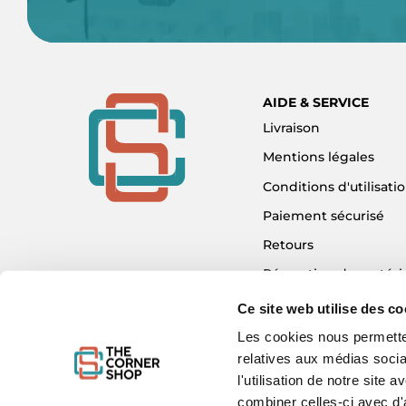
AIDE & SERVICE
Livraison
Mentions légales
Conditions d'utilisati
Paiement sécurisé
Retours
Réparation de matéri
Détaxe - Tax Refund
Ce site web utilise des co
Garantie & SAV
Les cookies nous permetten
relatives aux médias socia
Plan du site
l'utilisation de notre site
Mon compte
combiner celles-ci avec d'