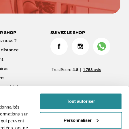
R SHOP
SUIVEZ LE SHOP
-nous ?
à distance
nt
ires
ns
 matériel
ment 3x sans frais
Tout autoriser
ionnalités
formations sur
Personnaliser
, qui peuvent
lectées lors de