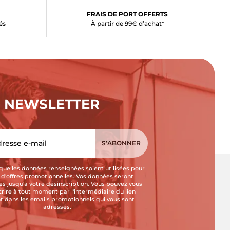
FRAIS DE PORT OFFERTS
és
À partir de 99€ d’achat*
NEWSLETTER
que les données renseignées soient utilisées pour
i d'offres promotionnelles. Vos données seront
s jusqu'à votre désinscription. Vous pouvez vous
crire à tout moment par l'intermédiaire du lien
t dans les emails promotionnels qui vous sont
adressés.