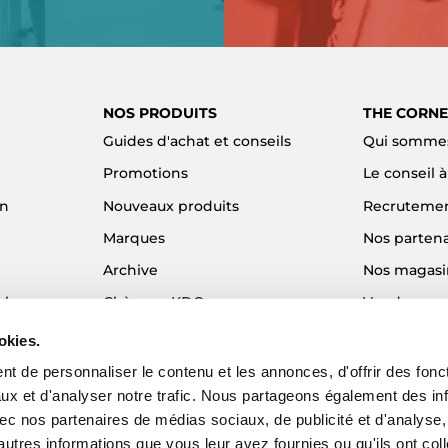
NOS PRODUITS
THE CORNE
Guides d'achat et conseils
Qui sommes
Promotions
Le conseil 
on
Nouveaux produits
Recruteme
Marques
Nos partena
Archive
Nos magasi
el
Chèques KDO
Vendre son
Idées cadeaux
Alma - Paie
okies.
Blog
t de personnaliser le contenu et les annonces, d'offrir des fonct
ux et d'analyser notre trafic. Nous partageons également des in
 avec nos partenaires de médias sociaux, de publicité et d'analyse
autres informations que vous leur avez fournies ou qu'ils ont col