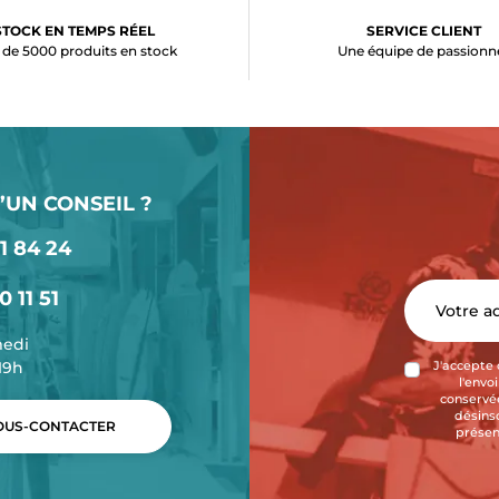
STOCK EN TEMPS RÉEL
SERVICE CLIENT
 de 5000 produits en stock
Une équipe de passionn
’UN CONSEIL ?
1 84 24
0 11 51
medi
-19h
J'accepte 
l'envo
conservée
désins
US-CONTACTER
présen