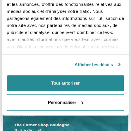
et les annonces, d'offrir des fonctionnalités relatives aux
médias sociaux et d'analyser notre trafic. Nous
partageons également des informations sur l'utilisation de
notre site avec nos partenaires de médias sociaux, de
PAIEMENT SÉCURISÉ
STOCK EN TEMPS RÉEL
publicité et d'analyse, qui peuvent combiner celles-ci
CB, VISA, Mastercard, ALMA
Plus de 5000 produits en stock
avec d'autres informations que vous leur avez fournies
ou qu'ils ont collectées lors de votre utilisation de leurs
services.
Afficher les détails
SERVICE CLIENT
FRAIS DE PORT OFFERTS
Une équipe de passionnés
À partir de 99€ d’achat*
Tout autoriser
Personnaliser
LE SHOP
The Corner Shop Boulogne
28 rue de l'Est