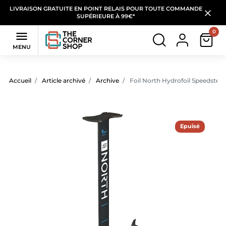
LIVRAISON GRATUITE EN POINT RELAIS POUR TOUTE COMMANDE
SUPÉRIEURE À 99€*
0

MENU
Accueil
Article archivé
Archive
Foil North Hydrofoil Speedster
Epuisé