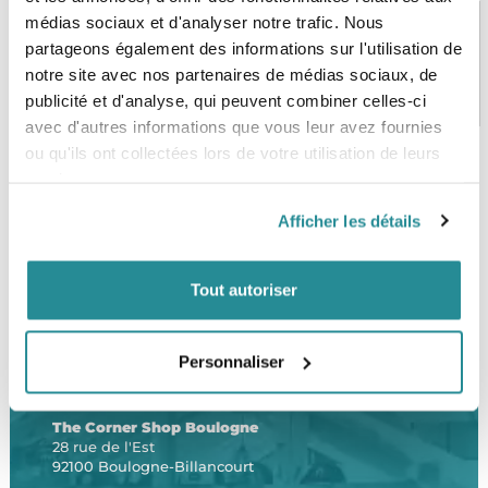
médias sociaux et d'analyser notre trafic. Nous
partageons également des informations sur l'utilisation de
notre site avec nos partenaires de médias sociaux, de
PAIEMENT SÉCURISÉ
STOCK EN TEMPS RÉEL
CB, VISA, Mastercard, ALMA
Plus de 5000 produits en stock
publicité et d'analyse, qui peuvent combiner celles-ci
avec d'autres informations que vous leur avez fournies
ou qu'ils ont collectées lors de votre utilisation de leurs
services.
SERVICE CLIENT
FRAIS DE PORT OFFERTS
Afficher les détails
Une équipe de passionnés
À partir de 99€ d’achat*
Tout autoriser
Personnaliser
LE SHOP
The Corner Shop Boulogne
28 rue de l'Est
92100 Boulogne-Billancourt