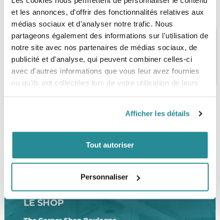
Les cookies nous permettent de personnaliser le contenu
et les annonces, d'offrir des fonctionnalités relatives aux
médias sociaux et d'analyser notre trafic. Nous
partageons également des informations sur l'utilisation de
notre site avec nos partenaires de médias sociaux, de
publicité et d'analyse, qui peuvent combiner celles-ci
PAIEMENT SÉCURISÉ
STOCK EN TEMPS RÉEL
avec d'autres informations que vous leur avez fournies
CB, VISA, Mastercard, ALMA
Plus de 5000 produits en stock
ou qu'ils ont collectées lors de votre utilisation de leurs
services.
Afficher les détails
SERVICE CLIENT
FRAIS DE PORT OFFERTS
Une équipe de passionnés
À partir de 99€ d’achat*
Tout autoriser
Personnaliser
LE SHOP