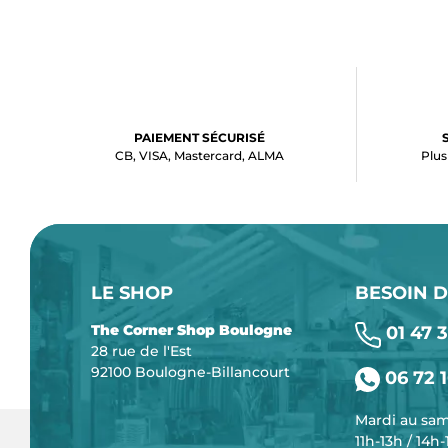
PAIEMENT SÉCURISÉ
CB, VISA, Mastercard, ALMA
Plus
LE SHOP
BESOIN D
The Corner Shop Boulogne
01 47 3
28 rue de l'Est
92100 Boulogne-Billancourt
06 72 1
Mardi au sa
11h-13h / 14h