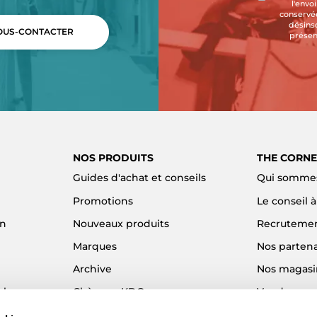
l'envo
conservée
désins
US-CONTACTER
présen
NOS PRODUITS
THE CORNE
Guides d'achat et conseils
Qui sommes
Promotions
Le conseil 
on
Nouveaux produits
Recruteme
Marques
Nos partena
Archive
Nos magasi
el
Chèques KDO
Vendre son
Idées cadeaux
Alma - Paie