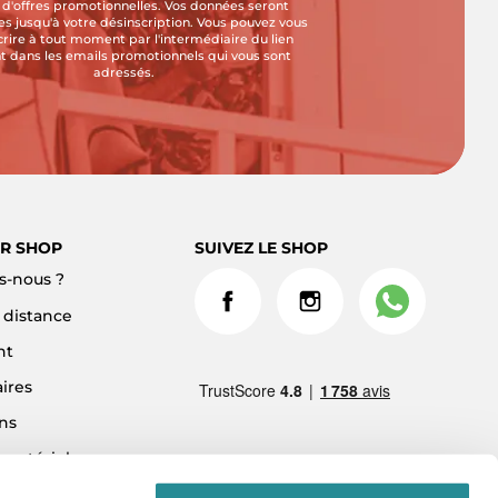
i d'offres promotionnelles. Vos données seront
s jusqu'à votre désinscription. Vous pouvez vous
crire à tout moment par l'intermédiaire du lien
t dans les emails promotionnels qui vous sont
adressés.
R SHOP
SUIVEZ LE SHOP
-nous ?
à distance
nt
ires
ns
 matériel
ment 3x sans frais