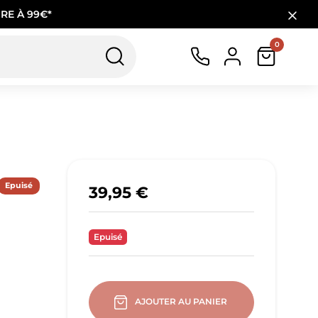
RE À 99€*
0
Epuisé
39,95 €
Epuisé
AJOUTER AU PANIER