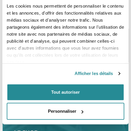
Les cookies nous permettent de personnaliser le contenu
et les annonces, d'offrir des fonctionnalités relatives aux
médias sociaux et d'analyser notre trafic. Nous
partageons également des informations sur l'utilisation de
notre site avec nos partenaires de médias sociaux, de
publicité et d'analyse, qui peuvent combiner celles-ci
avec d'autres informations que vous leur avez fournies
PAIEMENT SÉCURISÉ
STOCK EN TEMPS RÉEL
CB, VISA, Mastercard, ALMA
Plus de 5000 produits en stock
ou qu'ils ont collectées lors de votre utilisation de leurs
services.
Afficher les détails
SERVICE CLIENT
FRAIS DE PORT OFFERTS
Une équipe de passionnés
À partir de 99€ d’achat*
Tout autoriser
Personnaliser