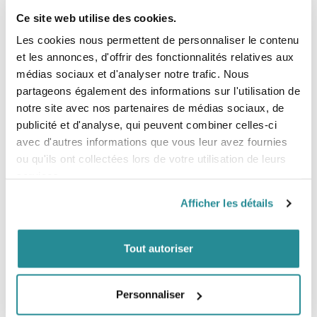
Ce site web utilise des cookies.
SINGLESHOT FUSION SIDEWALLS:
Les rails de nos boards ne ressemblent à aucun autre rail
Les cookies nous permettent de personnaliser le contenu
dans l'industrie du Wakeboard. L'Uréthane qui le
et les annonces, d'offrir des fonctionnalités relatives aux
compose est versé sous forme liquide en une seule fois, il
médias sociaux et d'analyser notre trafic. Nous
vient alors épouser parfaitement le noyau en bois de la
board sans agraphes ni attaches. Ce sont les rails les plus
partageons également des informations sur l'utilisation de
solides sur le marché.
notre site avec nos partenaires de médias sociaux, de
publicité et d'analyse, qui peuvent combiner celles-ci
avec d'autres informations que vous leur avez fournies
VERTICALLY LAMINATED ALL WOOD CORE:
La
ou qu'ils ont collectées lors de votre utilisation de leurs
construction du noyau nos boards en bois laminé
services.
verticalement, utilise la résistance et la souplesse naturelle
du bois, pour créer des caractéristiques flexibles à la
différence de tout autre matériau dans les boards de
Afficher les détails
wake. Cette construction unique apporte à nos boards un
nouveau niveau d'énergie sous vos pieds ; un rebond plus
important, pour un pop plus explosif, plus de tolérance
Tout autoriser
sur les fautes de carres et les réceptions pour une
expérience inédite en park!
Personnaliser