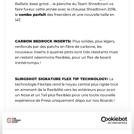
Ballistic base grind … la planche du Team Shredtown va
faire fureur cette année avec la chausse Shredtown 2018,
le
combo parfait
des freeriders et une nouvelle taille en
147.
CARBON BEDROCK INSERTS:
Plus solides, plus légers,
renforcés par des patchs en fibre de carbone, les
nouveaux inserts à quatres plots sont trés résistants mais
en restent néanmoins flexibles, pour un flex de board
inintérrompu !
SLINGSHOT SIGNATURE FLEX TIP TECHNOLOGY:
La
technologie Flextips rend le noyau central plus rigide tout
en amenant de la flexibilité vers les extérieurs pour avoir
un Nose et un Tail plus flexibles pour une toute nouvelle
expérience de Press uniquement dispo sur nos Boards !
BALLISTIC PARK BASE:
Notre Grind base est conçue
pour résister aux rideurs les plus "Hards" du monde ! En
parks ou en street, profitez de vos rides les plus engagés !