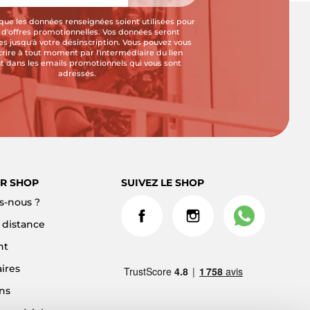
que les données renseignées soient utilisées pour
i d'offres promotionnelles. Vos données seront
s jusqu'à votre désinscription. Vous pouvez vous
crire à tout moment par l'intermédiaire du lien
t dans les emails promotionnels qui vous sont
adressés.
R SHOP
SUIVEZ LE SHOP
-nous ?
à distance
nt
ires
ns