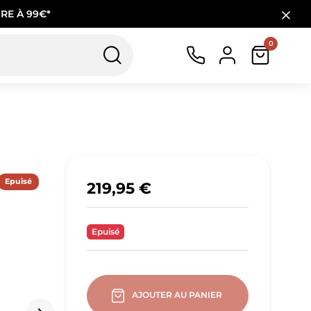
RE À 99€*
0
Epuisé
219,95 €
Epuisé
AJOUTER AU PANIER