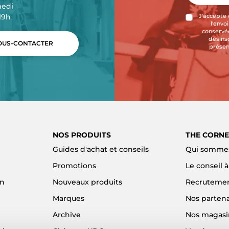
medi
-19h
J'accepte 
l'envo
conservée
désins
US-CONTACTER
présen
NOS PRODUITS
THE CORNE
Guides d'achat et conseils
Qui sommes
Promotions
Le conseil 
on
Nouveaux produits
Recruteme
Marques
Nos partena
Archive
Nos magasi