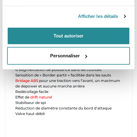
services.
Maniable, bien équilibrée, incroyablement polyvalente, il
est facile de comprendre comment la Pivot est devenue
l’aile polyvalente de premier choix pour tout le monde
Afficher les détails
partout dans le monde.
CARACTERISTIQUES TECHNIQUES
Tout autoriser
NOUVEAU* Bord de fuite Shark Teeth en
Quad-Tex
Quad-Tex - Matériau renforcé par une
quadruple trame
qui en fait le matériau le plus rigide et résistant du
Personnaliser
marché
Courbes précises sur un petit axe avec un minimum
d’augmentation de puissance dans les courbes
Sensation de « Border-partir » facilitée dans les sauts
Bridage ABS
pour une traction vers l’avant, un maximum
de depower et aucune marche arrière
Redécollage facile
Effet de
drift naturel
Stabiliseur de spi
Réduction de diamètre constante du bord d’attaque
Valve haut débit