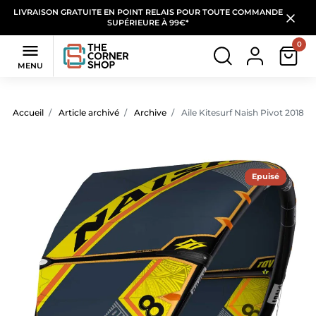
LIVRAISON GRATUITE EN POINT RELAIS POUR TOUTE COMMANDE
SUPÉRIEURE À 99€*
0

MENU
Accueil
Article archivé
Archive
Aile Kitesurf Naish Pivot 2018, 
Epuisé