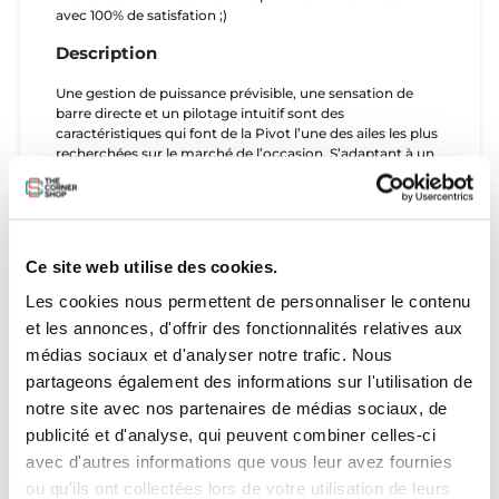
avec 100% de satisfation ;)
Description
Une gestion de puissance prévisible, une sensation de
barre directe et un pilotage intuitif sont des
caractéristiques qui font de la Pivot l’une des ailes les plus
recherchées sur le marché de l’occasion. S’adaptant à un
très large éventail de conditions de vent et de vagues,
cette aile possède un aspect ratio modéré pour une
puissance présente à bas régime, des sauts faciles et une
excellente performance à remonter au vent. Dynamique
et réactive, elle pivote rapidement sur un petit axe de
Ce site web utilise des cookies.
rotation - avec une augmentation minimale de la
puissance dans les virages - pour pouvoir faire des virages
Les cookies nous permettent de personnaliser le contenu
très doux dans les vagues ou avoir un contrôle maximal à
et les annonces, d'offrir des fonctionnalités relatives aux
l’entrée et à la sortie des kiteloops. La Pivot continue de
médias sociaux et d'analyser notre trafic. Nous
s’améliorer avec des évolutions techniques pour
améliorer son profil, ce qui rend la Pivot encore plus
partageons également des informations sur l'utilisation de
équilibrée, fiable et prévisible. Nous avons obtenu ces
notre site avec nos partenaires de médias sociaux, de
améliorations en incorporant le Shark Teeth sur la chute
publicité et d'analyse, qui peuvent combiner celles-ci
de l’aile, ce qui donne à la Pivot un profil équilibré du bord
d’attaque jusqu’au bord de fuite. Cela rend la Pivot encore
avec d'autres informations que vous leur avez fournies
plus légère, tout en gardant son incroyable puissance à
ou qu'ils ont collectées lors de votre utilisation de leurs
bas régime, sa tolérance et sa sensation de barre directe.