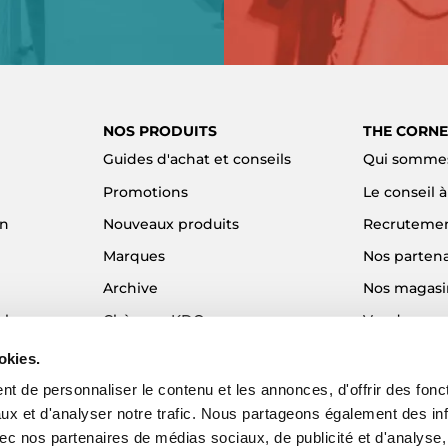
NOS PRODUITS
THE CORNE
Guides d'achat et conseils
Qui sommes
Promotions
Le conseil 
on
Nouveaux produits
Recruteme
Marques
Nos partena
Archive
Nos magasi
el
Chèques KDO
Vendre son
Idées cadeaux
Alma - Paie
okies.
Blog
t de personnaliser le contenu et les annonces, d'offrir des fonct
ux et d'analyser notre trafic. Nous partageons également des in
 avec nos partenaires de médias sociaux, de publicité et d'analyse