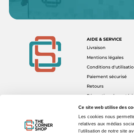
AIDE & SERVICE
Livraison
Mentions légales
Conditions d'utilisati
Paiement sécurisé
Retours
Réparation de matéri
Détaxe - Tax Refund
Ce site web utilise des co
Garantie & SAV
Les cookies nous permetten
relatives aux médias socia
Plan du site
l'utilisation de notre site