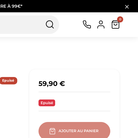
RE À 99€*
0
Epuisé
59,90 €
Epuisé
AJOUTER AU PANIER