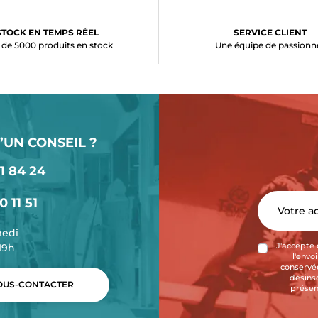
STOCK EN TEMPS RÉEL
SERVICE CLIENT
 de 5000 produits en stock
Une équipe de passionn
’UN CONSEIL ?
1 84 24
0 11 51
medi
-19h
J'accepte 
l'envo
conservée
désins
US-CONTACTER
présen