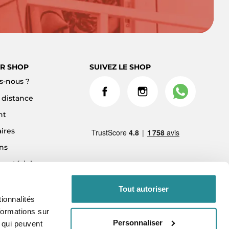
R SHOP
SUIVEZ LE SHOP
-nous ?
à distance
nt
ires
ns
 matériel
ment 3x sans frais
Tout autoriser
ionnalités
formations sur
Personnaliser
, qui peuvent