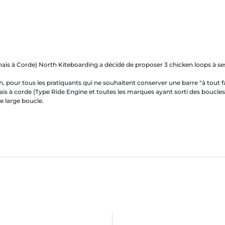
nais à Corde) North Kiteboarding a décidé de proposer 3 chicken loops à ses
h, pour tous les pratiquants qui ne souhaitent conserver une barre "à tout fa
ais à corde (Type Ride Engine et toutes les marques ayant sorti des boucle
e large boucle.