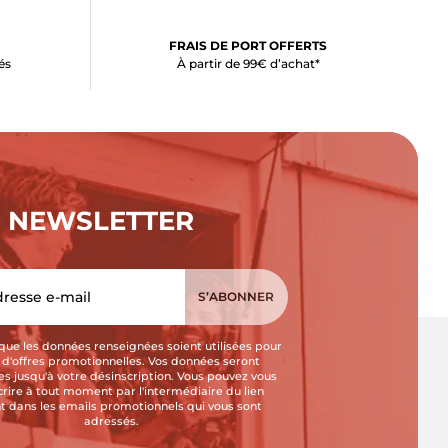
FRAIS DE PORT OFFERTS
és
À partir de 99€ d’achat*
NEWSLETTER
que les données renseignées soient utilisées pour
i d'offres promotionnelles. Vos données seront
s jusqu'à votre désinscription. Vous pouvez vous
crire à tout moment par l'intermédiaire du lien
t dans les emails promotionnels qui vous sont
adressés.