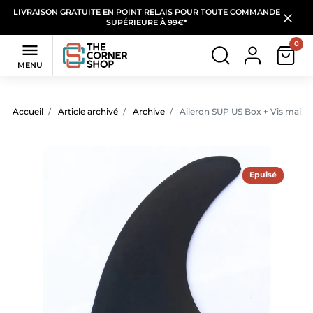
LIVRAISON GRATUITE EN POINT RELAIS POUR TOUTE COMMANDE
SUPÉRIEURE À 99€*
0

MENU
Accueil
Article archivé
Archive
Aileron SUP US Box + Vis main
Epuisé