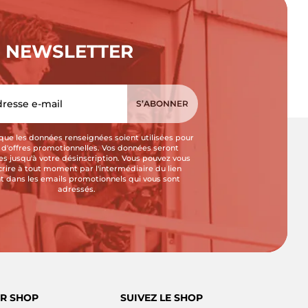
NEWSLETTER
que les données renseignées soient utilisées pour
i d'offres promotionnelles. Vos données seront
s jusqu'à votre désinscription. Vous pouvez vous
crire à tout moment par l'intermédiaire du lien
t dans les emails promotionnels qui vous sont
adressés.
R SHOP
SUIVEZ LE SHOP