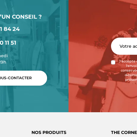
’UN CONSEIL ?
1 84 24
0 11 51
medi
-19h
J'accepte 
l'envo
conservée
désins
US-CONTACTER
présen
NOS PRODUITS
THE CORNE