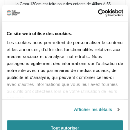
La Grom 130cm est faite pour des enfants de 40kgs à 55
kgs.
Guide des tailles:
Ce site web utilise des cookies.
130x39cm
Les cookies nous permettent de personnaliser le contenu
et les annonces, d'offrir des fonctionnalités relatives aux
médias sociaux et d'analyser notre trafic. Nous
partageons également des informations sur l'utilisation de
notre site avec nos partenaires de médias sociaux, de
publicité et d'analyse, qui peuvent combiner celles-ci
avec d'autres informations que vous leur avez fournies
ou qu'ils ont collectées lors de votre utilisation de leurs
services.
Afficher les détails
PAIEMENT SÉCURISÉ
STOCK EN TEMPS RÉEL
CB, VISA, Mastercard, ALMA
Plus de 5000 produits en stock
Tout autoriser