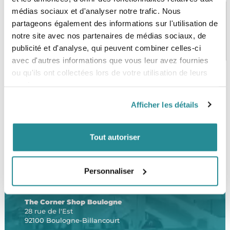
médias sociaux et d'analyser notre trafic. Nous
partageons également des informations sur l'utilisation de
notre site avec nos partenaires de médias sociaux, de
PAIEMENT SÉCURISÉ
STOCK EN TEMPS RÉEL
CB, VISA, Mastercard, ALMA
Plus de 5000 produits en stock
publicité et d'analyse, qui peuvent combiner celles-ci
avec d'autres informations que vous leur avez fournies
ou qu'ils ont collectées lors de votre utilisation de leurs
services.
SERVICE CLIENT
FRAIS DE PORT OFFERTS
Afficher les détails
Une équipe de passionnés
À partir de 99€ d’achat*
Tout autoriser
Personnaliser
LE SHOP
The Corner Shop Boulogne
28 rue de l'Est
92100 Boulogne-Billancourt