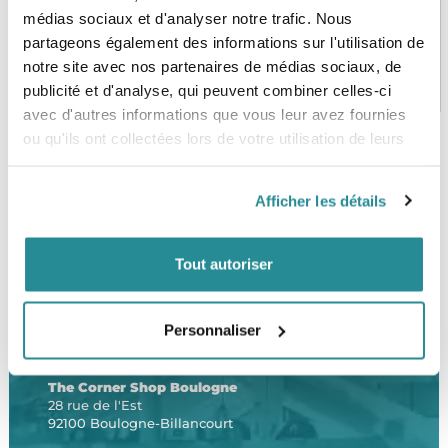
médias sociaux et d'analyser notre trafic. Nous
partageons également des informations sur l'utilisation de
notre site avec nos partenaires de médias sociaux, de
PAIEMENT SÉCURISÉ
STOCK EN TEMPS RÉEL
CB, VISA, Mastercard, ALMA
Plus de 5000 produits en stock
publicité et d'analyse, qui peuvent combiner celles-ci
avec d'autres informations que vous leur avez fournies
ou qu'ils ont collectées lors de votre utilisation de leurs
services.
SERVICE CLIENT
FRAIS DE PORT OFFERTS
Afficher les détails
Une équipe de passionnés
À partir de 99€ d’achat*
Tout autoriser
Personnaliser
LE SHOP
The Corner Shop Boulogne
28 rue de l'Est
92100 Boulogne-Billancourt