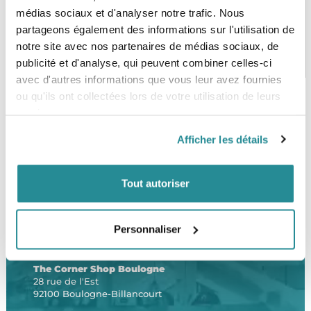
médias sociaux et d'analyser notre trafic. Nous
partageons également des informations sur l'utilisation de
notre site avec nos partenaires de médias sociaux, de
PAIEMENT SÉCURISÉ
STOCK EN TEMPS RÉEL
CB, VISA, Mastercard, ALMA
Plus de 5000 produits en stock
publicité et d'analyse, qui peuvent combiner celles-ci
avec d'autres informations que vous leur avez fournies
ou qu'ils ont collectées lors de votre utilisation de leurs
services.
SERVICE CLIENT
FRAIS DE PORT OFFERTS
Afficher les détails
Une équipe de passionnés
À partir de 99€ d’achat*
Tout autoriser
Personnaliser
LE SHOP
The Corner Shop Boulogne
28 rue de l'Est
92100 Boulogne-Billancourt