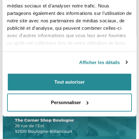
médias sociaux et d'analyser notre trafic. Nous
partageons également des informations sur l'utilisation de
notre site avec nos partenaires de médias sociaux, de
PAIEMENT SÉCURISÉ
STOCK EN TEMPS RÉEL
CB, VISA, Mastercard, ALMA
Plus de 5000 produits en stock
publicité et d'analyse, qui peuvent combiner celles-ci
avec d'autres informations que vous leur avez fournies
ou qu'ils ont collectées lors de votre utilisation de leurs
services.
SERVICE CLIENT
FRAIS DE PORT OFFERTS
Afficher les détails
Une équipe de passionnés
À partir de 99€ d’achat*
Tout autoriser
Personnaliser
LE SHOP
The Corner Shop Boulogne
28 rue de l'Est
92100 Boulogne-Billancourt