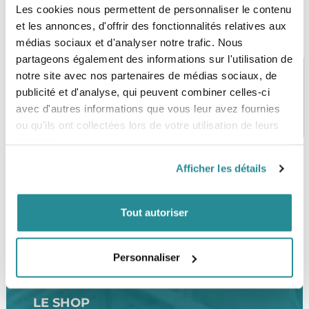
Les cookies nous permettent de personnaliser le contenu
et les annonces, d'offrir des fonctionnalités relatives aux
médias sociaux et d'analyser notre trafic. Nous
partageons également des informations sur l'utilisation de
notre site avec nos partenaires de médias sociaux, de
publicité et d'analyse, qui peuvent combiner celles-ci
PAIEMENT SÉCURISÉ
STOCK EN TEMPS RÉEL
avec d'autres informations que vous leur avez fournies
CB, VISA, Mastercard, ALMA
Plus de 5000 produits en stock
ou qu'ils ont collectées lors de votre utilisation de leurs
services.
Afficher les détails
SERVICE CLIENT
FRAIS DE PORT OFFERTS
Une équipe de passionnés
À partir de 99€ d’achat*
Tout autoriser
Personnaliser
LE SHOP