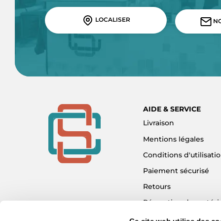
LOCALISER
NO
AIDE & SERVICE
Livraison
Mentions légales
Conditions d'utilisati
Paiement sécurisé
Retours
Réparation de matéri
Détaxe - Tax Refund
Ce site web utilise des co