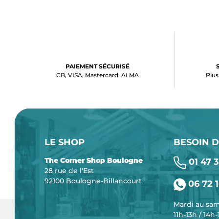
PAIEMENT SÉCURISÉ
CB, VISA, Mastercard, ALMA
Plus
LE SHOP
BESOIN D
The Corner Shop Boulogne
01 47 3
28 rue de l'Est
92100 Boulogne-Billancourt
06 72 1
Mardi au sa
11h-13h / 14h