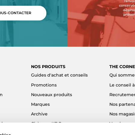
l'envo
conservée
désins
US-CONTACTER
présen
NOS PRODUITS
THE CORNE
Guides d'achat et conseils
Qui sommes
Promotions
Le conseil 
on
Nouveaux produits
Recruteme
Marques
Nos partena
Archive
Nos magasi
el
Chèques KDO
Vendre son
Idées cadeaux
Alma - Paie
okies.