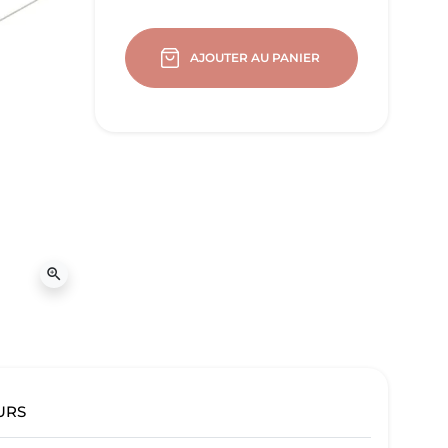
AJOUTER AU PANIER
zoom_in
URS