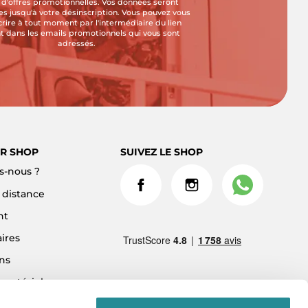
i d'offres promotionnelles. Vos données seront
s jusqu'à votre désinscription. Vous pouvez vous
crire à tout moment par l'intermédiaire du lien
t dans les emails promotionnels qui vous sont
adressés.
R SHOP
SUIVEZ LE SHOP
-nous ?
à distance
nt
ires
ns
 matériel
ment 3x sans frais