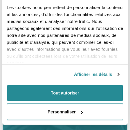
Les cookies nous permettent de personnaliser le contenu
et les annonces, d'offrir des fonctionnalités relatives aux
médias sociaux et d'analyser notre trafic. Nous
partageons également des informations sur l'utilisation de
notre site avec nos partenaires de médias sociaux, de
publicité et d'analyse, qui peuvent combiner celles-ci
avec d'autres informations que vous leur avez fournies
PAIEMENT SÉCURISÉ
STOCK EN TEMPS RÉEL
ou qu'ils ont collectées lors de votre utilisation de leurs
CB, VISA, Mastercard, ALMA
Plus de 5000 produits en stock
services.
Afficher les détails
SERVICE CLIENT
FRAIS DE PORT OFFERTS
Une équipe de passionnés
À partir de 99€ d’achat*
Tout autoriser
Personnaliser