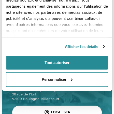
partageons également des informations sur l'utilisation de
PAIEMENT SÉCURISÉ
STOCK EN TEMPS RÉEL
notre site avec nos partenaires de médias sociaux, de
CB, VISA, Mastercard, ALMA
Plus de 5000 produits en stock
publicité et d'analyse, qui peuvent combiner celles-ci
avec d'autres informations que vous leur avez fournies
ou qu'ils ont collectées lors de votre utilisation de leurs
services.
SERVICE CLIENT
FRAIS DE PORT OFFERTS
Une équipe de passionnés
À partir de 99€ d’achat*
Afficher les détails
Tout autoriser
Personnaliser
LE SHOP
The Corner Shop Boulogne
28 rue de l'Est
92100 Boulogne-Billancourt
LOCALISER