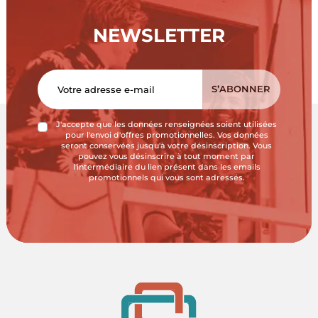
NEWSLETTER
J'accepte que les données renseignées soient utilisées
pour l'envoi d'offres promotionnelles. Vos données
seront conservées jusqu'à votre désinscription. Vous
pouvez vous désinscrire à tout moment par
l'intermédiaire du lien présent dans les emails
promotionnels qui vous sont adressés.