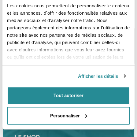
Les cookies nous permettent de personnaliser le contenu
et les annonces, d'offrir des fonctionnalités relatives aux
médias sociaux et d'analyser notre trafic. Nous
partageons également des informations sur l'utilisation de
notre site avec nos partenaires de médias sociaux, de
publicité et d'analyse, qui peuvent combiner celles-ci
avec d'autres informations que vous leur avez fournies
PAIEMENT SÉCURISÉ
STOCK EN TEMPS RÉEL
CB, VISA, Mastercard, ALMA
Plus de 5000 produits en stock
ou qu'ils ont collectées lors de votre utilisation de leurs
services.
Afficher les détails
SERVICE CLIENT
FRAIS DE PORT OFFERTS
Une équipe de passionnés
À partir de 99€ d’achat*
Tout autoriser
Personnaliser
LE SHOP