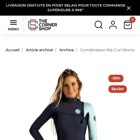
LIVRAISON GRATUITE EN POINT RELAIS POUR TOUTE COMMANDE
SUPÉRIEURE À 99€*
0

MENU
Accueil
Article archivé
Archive
Combinaison Rip Curl Shorty M
-30%
Epuisé