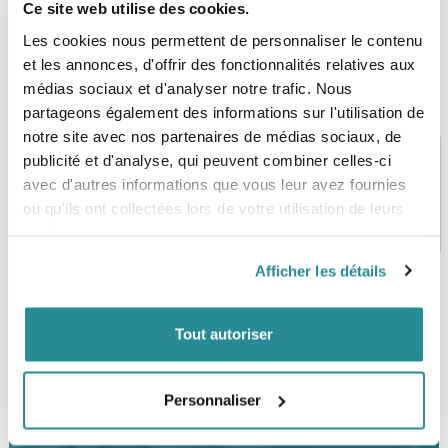
Ce site web utilise des cookies.
Les cookies nous permettent de personnaliser le contenu
et les annonces, d'offrir des fonctionnalités relatives aux
médias sociaux et d'analyser notre trafic. Nous
partageons également des informations sur l'utilisation de
notre site avec nos partenaires de médias sociaux, de
publicité et d'analyse, qui peuvent combiner celles-ci
avec d'autres informations que vous leur avez fournies
ou qu'ils ont collectées lors de votre utilisation de leurs
PAIEMENT SÉCURISÉ
STOCK EN TEMPS RÉEL
CB, VISA, Mastercard, ALMA
Plus de 5000 produits en stock
services.
Afficher les détails
SERVICE CLIENT
FRAIS DE PORT OFFERTS
Tout autoriser
Une équipe de passionnés
À partir de 99€ d’achat*
Personnaliser