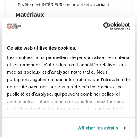
- Revêtement INTÉRIEUR confortable et absorbant
Matériaux
- 100% Polyester
Tailles
Ce site web utilise des cookies.
SIZE
SMALL/MEDIUM
L
HAT SIZE
57cm
Les cookies nous permettent de personnaliser le contenu
et les annonces, d'offrir des fonctionnalités relatives aux
médias sociaux et d'analyser notre trafic. Nous
partageons également des informations sur l'utilisation de
notre site avec nos partenaires de médias sociaux, de
publicité et d'analyse, qui peuvent combiner celles-ci
avec d'autres informations que vous leur avez fournies
ou qu'ils ont collectées lors de votre utilisation de leurs
services.
Afficher les détails