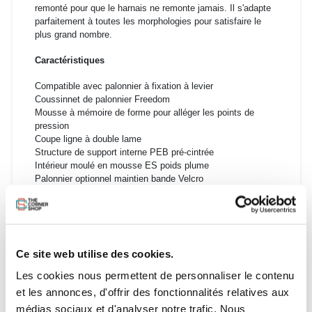
remonté pour que le harnais ne remonte jamais. Il s'adapte
parfaitement à toutes les morphologies pour satisfaire le
plus grand nombre.
Caractéristiques
Compatible avec palonnier à fixation à levier
Coussinnet de palonnier Freedom
Mousse à mémoire de forme pour alléger les points de
pression
Coupe ligne à double lame
Structure de support interne PEB pré-cintrée
Intérieur moulé en mousse ES poids plume
Palonnier optionnel maintien bande Velcro
Poches couteau/clés réversibles à boucle élastique
Première et deuxième ceintures Power Belt indépendantes
Fixation de l’attache et de la poignée intégrée
Boucle d’attache de sécurité latérale gauche ou droite
Ce site web utilise des cookies.
Guide de taille :
Les cookies nous permettent de personnaliser le contenu
et les annonces, d'offrir des fonctionnalités relatives aux
médias sociaux et d'analyser notre trafic. Nous