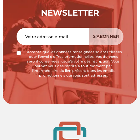
NEWSLETTER
J'accepte que les données renseignées soient utilisées
pour l'envoi d'offres promotionnelles. Vos données
seront conservées jusqu'à votre désinscription. Vous
pouvez vous désinscrire à tout moment par
l'intermédiaire du lien présent dans les emails
promotionnels qui vous sont adressés.