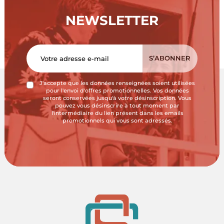
NEWSLETTER
J'accepte que les données renseignées soient utilisées
pour l'envoi d'offres promotionnelles. Vos données
seront conservées jusqu'à votre désinscription. Vous
pouvez vous désinscrire à tout moment par
l'intermédiaire du lien présent dans les emails
promotionnels qui vous sont adressés.