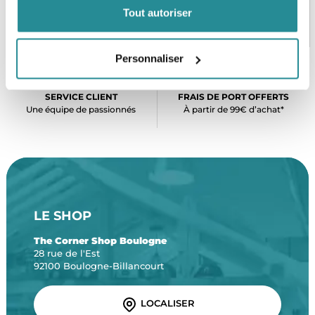
Tout autoriser
PAIEMENT SÉCURISÉ
STOCK EN TEMPS RÉEL
CB, VISA, Mastercard, ALMA
Plus de 5000 produits en stock
Personnaliser
SERVICE CLIENT
FRAIS DE PORT OFFERTS
Une équipe de passionnés
À partir de 99€ d’achat*
LE SHOP
The Corner Shop Boulogne
28 rue de l'Est
92100 Boulogne-Billancourt
LOCALISER