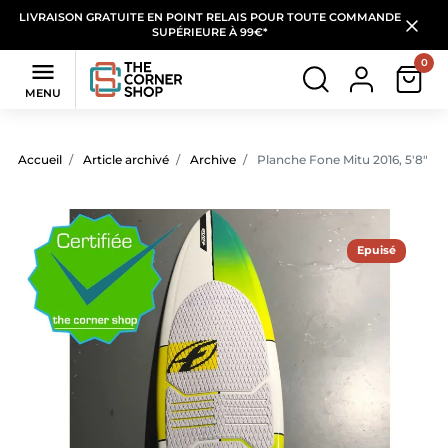
LIVRAISON GRATUITE EN POINT RELAIS POUR TOUTE COMMANDE
SUPÉRIEURE À 99€*
0

MENU
Accueil
Article archivé
Archive
Planche Fone Mitu 2016, 5'8" +
Epuisé