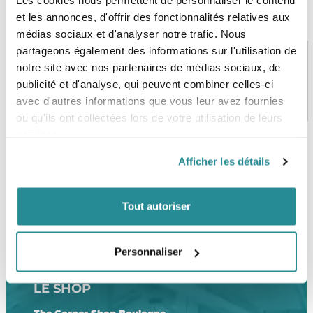
Les cookies nous permettent de personnaliser le contenu
et les annonces, d'offrir des fonctionnalités relatives aux
médias sociaux et d'analyser notre trafic. Nous
partageons également des informations sur l'utilisation de
notre site avec nos partenaires de médias sociaux, de
publicité et d'analyse, qui peuvent combiner celles-ci
PAIEMENT SÉCURISÉ
STOCK EN TEMPS RÉEL
avec d'autres informations que vous leur avez fournies
CB, VISA, Mastercard, ALMA
Plus de 5000 produits en stock
ou qu'ils ont collectées lors de votre utilisation de leurs
services.
Afficher les détails
SERVICE CLIENT
FRAIS DE PORT OFFERTS
Une équipe de passionnés
À partir de 99€ d’achat*
Tout autoriser
Personnaliser
LE SHOP