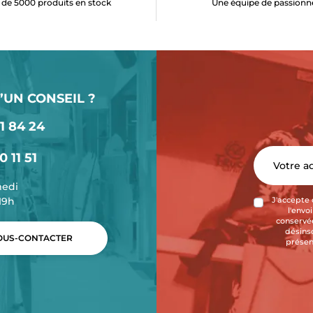
 de 5000 produits en stock
Une équipe de passionn
’UN CONSEIL ?
1 84 24
0 11 51
medi
-19h
J'accepte 
l'envo
conservée
désins
US-CONTACTER
présen