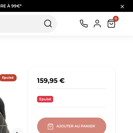
RE À 99€*
0
Epuisé
159,95 €
Epuisé
AJOUTER AU PANIER