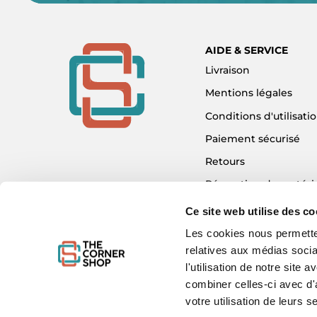
AIDE & SERVICE
Livraison
Mentions légales
Conditions d'utilisati
Paiement sécurisé
Retours
Réparation de matéri
Détaxe - Tax Refund
Ce site web utilise des co
Garantie & SAV
Les cookies nous permetten
relatives aux médias socia
Plan du site
l'utilisation de notre site
Mon compte
combiner celles-ci avec d'
Nous contacter
votre utilisation de leurs s