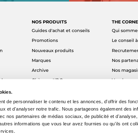
NOS PRODUITS
THE CORNE
Guides d'achat et conseils
Qui sommes
Promotions
Le conseil 
on
Nouveaux produits
Recruteme
Marques
Nos partena
Archive
Nos magasi
el
Chèques KDO
Vendre son
Idées cadeaux
Alma - Paie
okies.
Blog
t de personnaliser le contenu et les annonces, d'offrir des fonct
ux et d'analyser notre trafic. Nous partageons également des in
 avec nos partenaires de médias sociaux, de publicité et d'analyse
autres informations que vous leur avez fournies ou qu'ils ont col
ervices.