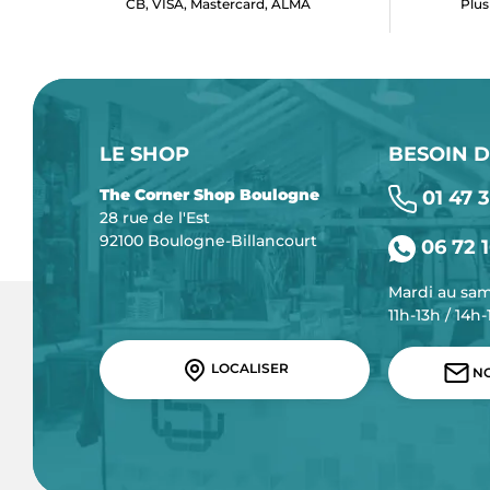
CB, VISA, Mastercard, ALMA
Plus
LE SHOP
BESOIN D
The Corner Shop Boulogne
01 47 3
28 rue de l'Est
92100 Boulogne-Billancourt
06 72 1
Mardi au sa
11h-13h / 14h
LOCALISER
NO