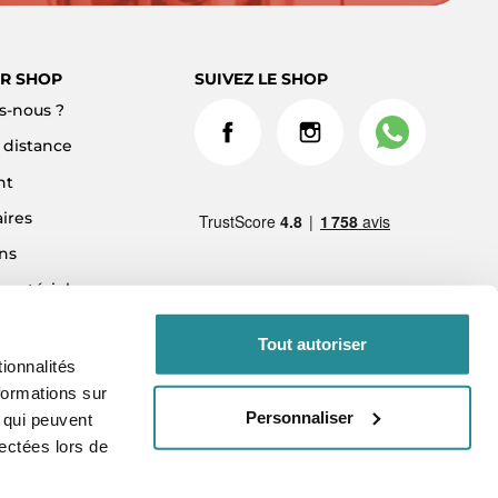
R SHOP
SUIVEZ LE SHOP
-nous ?
à distance
nt
ires
ns
 matériel
ment 3x sans frais
Tout autoriser
ionnalités
formations sur
Personnaliser
, qui peuvent
lectées lors de