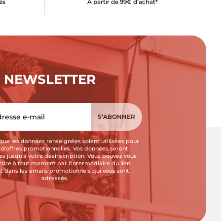
és
À partir de 99€ d’achat*
NEWSLETTER
que les données renseignées soient utilisées pour
i d'offres promotionnelles. Vos données seront
s jusqu'à votre désinscription. Vous pouvez vous
crire à tout moment par l'intermédiaire du lien
t dans les emails promotionnels qui vous sont
adressés.