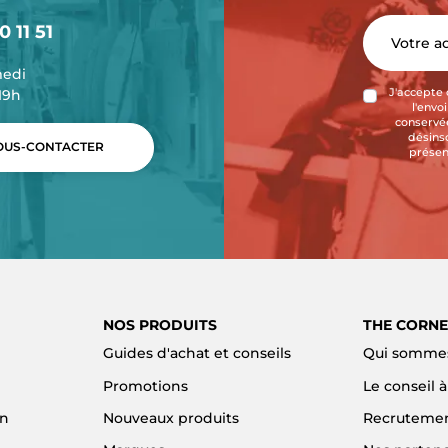
0 11 51
medi
-19h
J'accepte 
l'envo
conservée
désins
US-CONTACTER
présen
NOS PRODUITS
THE CORNE
Guides d'achat et conseils
Qui sommes
Promotions
Le conseil 
on
Nouveaux produits
Recruteme