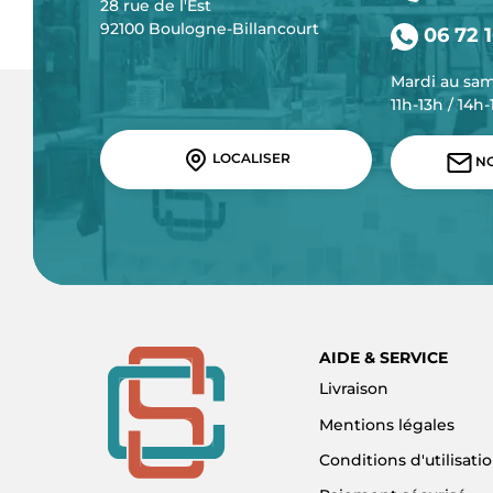
28 rue de l'Est
92100 Boulogne-Billancourt
06 72 1
Mardi au sa
11h-13h / 14h
LOCALISER
NO
AIDE & SERVICE
Livraison
Mentions légales
Conditions d'utilisati