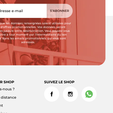
que les données renseignées soient utilisées pour
i d'offres promotionnelles. Vos données seront
s jusqu'à votre désinscription. Vous pouvez vous
crire à tout moment par l'intermédiaire du lien
t dans les emails promotionnels qui vous sont
adressés.
R SHOP
SUIVEZ LE SHOP
-nous ?
à distance
nt