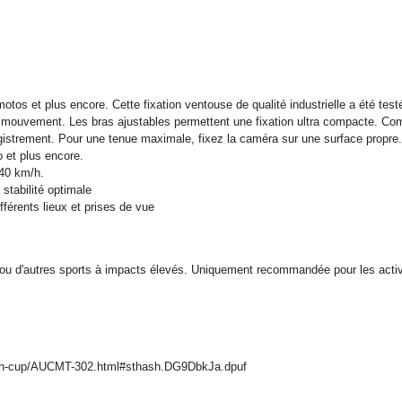
tos et plus encore. Cette fixation ventouse de qualité industrielle a été test
é de mouvement. Les bras ajustables permettent une fixation ultra compacte.
egistrement. Pour une tenue maximale, fixez la caméra sur une surface propre.
 et plus encore.
240 km/h.
stabilité optimale
fférents lieux et prises de vue
ou d'autres sports à impacts élevés. Uniquement recommandée pour les activ
tion-cup/AUCMT-302.html#sthash.DG9DbkJa.dpuf