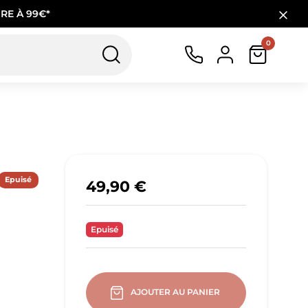
RE À 99€*
0
Epuisé
49,90 €
Epuisé
AJOUTER AU PANIER