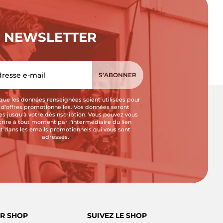
NEWSLETTER
que les données renseignées soient utilisées pour
i d'offres promotionnelles. Vos données seront
s jusqu'à votre désinscription. Vous pouvez vous
crire à tout moment par l'intermédiaire du lien
t dans les emails promotionnels qui vous sont
adressés.
R SHOP
SUIVEZ LE SHOP