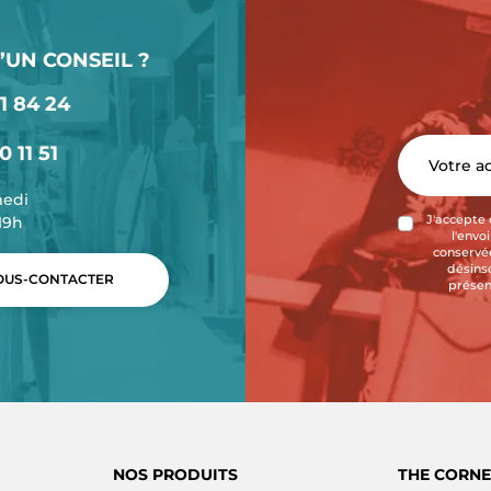
’UN CONSEIL ?
1 84 24
0 11 51
medi
-19h
J'accepte 
l'envo
conservée
désins
US-CONTACTER
présen
NOS PRODUITS
THE CORNE