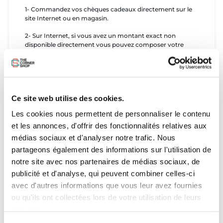
1- Commandez vos chèques cadeaux directement sur le
site Internet ou en magasin.
2- Sur Internet, si vous avez un montant exact non
disponible directement vous pouvez composer votre
somme exacte (Ex : 160€ = 100€+50€+10€)
3- Une fois dans le processus de commande, précisez
dans le commentaire de votre commande le Nom et
Prénom de la personne qui recevra le bon cadeau et la
Ce site web utilise des cookies.
manière dont vous souhaitez le recevoir (format PDF par
mail 24h.)
Les cookies nous permettent de personnaliser le contenu
4- Une fois reçu la personne peut utiliser son bon cadeau
et les annonces, d'offrir des fonctionnalités relatives aux
directement en magasin ou sur internet via l'édition d'un
médias sociaux et d'analyser notre trafic. Nous
bon de réduction équivalent au bon cadeau.
partageons également des informations sur l'utilisation de
notre site avec nos partenaires de médias sociaux, de
publicité et d'analyse, qui peuvent combiner celles-ci
avec d'autres informations que vous leur avez fournies
ou qu'ils ont collectées lors de votre utilisation de leurs
services.