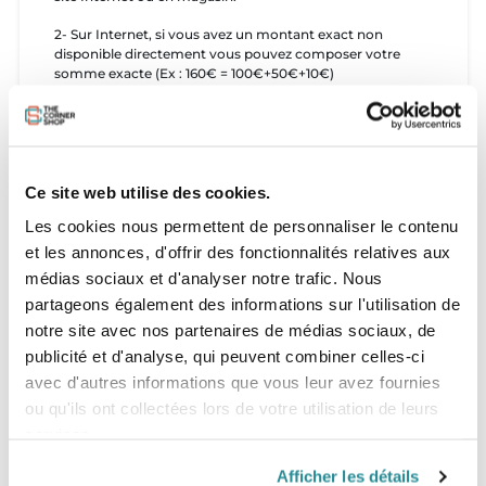
2- Sur Internet, si vous avez un montant exact non
disponible directement vous pouvez composer votre
somme exacte (Ex : 160€ = 100€+50€+10€)
3- Une fois dans le processus de commande, précisez
dans le commentaire de votre commande le Nom et
Prénom de la personne qui recevra le bon cadeau et la
manière dont vous souhaitez le recevoir (format PDF par
mail 24h.)
Ce site web utilise des cookies.
Les cookies nous permettent de personnaliser le contenu
4- Une fois reçu la personne peut utiliser son bon cadeau
directement en magasin ou sur internet via l'édition d'un
et les annonces, d'offrir des fonctionnalités relatives aux
bon de réduction équivalent au bon cadeau.
médias sociaux et d'analyser notre trafic. Nous
partageons également des informations sur l'utilisation de
notre site avec nos partenaires de médias sociaux, de
publicité et d'analyse, qui peuvent combiner celles-ci
avec d'autres informations que vous leur avez fournies
ou qu'ils ont collectées lors de votre utilisation de leurs
services.
Afficher les détails