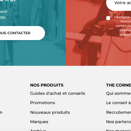
medi
-19h
J'accepte 
l'envo
conservée
désins
US-CONTACTER
présen
NOS PRODUITS
THE CORNE
Guides d'achat et conseils
Qui sommes
Promotions
Le conseil 
on
Nouveaux produits
Recruteme
Marques
Nos partena
Archive
Nos magasi