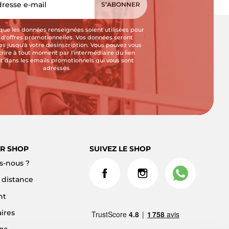
que les données renseignées soient utilisées pour
i d'offres promotionnelles. Vos données seront
s jusqu'à votre désinscription. Vous pouvez vous
crire à tout moment par l'intermédiaire du lien
t dans les emails promotionnels qui vous sont
adressés.
R SHOP
SUIVEZ LE SHOP
-nous ?
à distance
nt
ires
ns