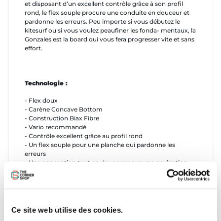
et disposant d’un excellent contrôle grâce à son profil
rond, le flex souple procure une conduite en douceur et
pardonne les erreurs. Peu importe si vous débutez le
kitesurf ou si vous voulez peaufiner les fonda- mentaux, la
Gonzales est la board qui vous fera progresser vite et sans
effort.
Technologie :
- Flex doux
- Carène Concave Bottom
- Construction Biax Fibre
- Vario recommandé
- Contrôle excellent grâce au profil rond
- Un flex souple pour une planche qui pardonne les
erreurs
- Une conception tout en douceur pour une navigation
confortable dans toutes les conditions
- Cinq tailles pour tous les gabarits et tous les types de
riders
Ce site web utilise des cookies.