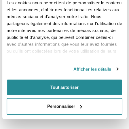
Sélection de la taille de planche :
Les cookies nous permettent de personnaliser le contenu
et les annonces, d'offrir des fonctionnalités relatives aux
médias sociaux et d'analyser notre trafic. Nous
Taille
Poids du rider
Finset
partageons également des informations sur l'utilisation de
130/38
50-65kg
S-Bend FS 5
notre site avec nos partenaires de médias sociaux, de
134/40
60-75kg
S-Bend FS 5
publicité et d'analyse, qui peuvent combiner celles-ci
138/41.5
70-85kg
S-Bend FS 5
avec d'autres informations que vous leur avez fournies
142/42
>75kg
S-Bend FS 5
ou qu'ils ont collectées lors de votre utilisation de leurs
151/42
>75kg
S-Bend FS 5
services.
Afficher les détails
Tout autoriser
Personnaliser