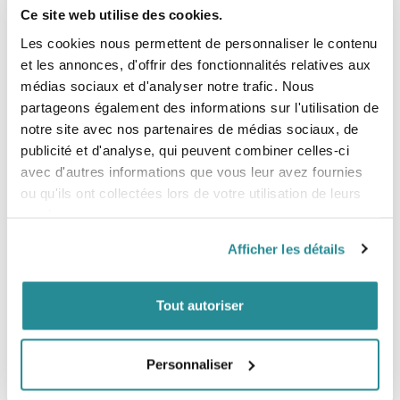
Existant en
5'6"
,
6'0 et 6'6"
pieds, elle ravira
Ce site web utilise des cookies.
les
surfeurs intermédiaires
à la recherhe de
progression grâce à un shape stable et
Les cookies nous permettent de personnaliser le contenu
en
rondeur
. Facile à la rame elle dispose
et les annonces, d'offrir des fonctionnalités relatives aux
d'un
swallow tail
précis qui permettra aux
médias sociaux et d'analyser notre trafic. Nous
surfeurs
confirmés
de pouvoir attaquer des
partageons également des informations sur l'utilisation de
vagues
creuses
et rapide.
notre site avec nos partenaires de médias sociaux, de
publicité et d'analyse, qui peuvent combiner celles-ci
avec d'autres informations que vous leur avez fournies
Construction et caractéristiques:
ou qu'ils ont collectées lors de votre utilisation de leurs
- Mousse haute densité
services.
- 3 stringers en bois
- PE deck
Afficher les détails
- HDPE slick
- Quatres dérives soulpes
- Plug classique
Tout autoriser
Personnaliser