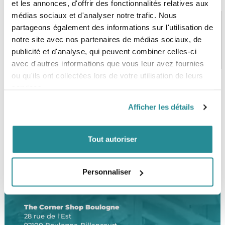
et les annonces, d'offrir des fonctionnalités relatives aux
médias sociaux et d'analyser notre trafic. Nous
partageons également des informations sur l'utilisation de
notre site avec nos partenaires de médias sociaux, de
PAIEMENT SÉCURISÉ
STOCK EN TEMPS RÉEL
publicité et d'analyse, qui peuvent combiner celles-ci
CB, VISA, Mastercard, ALMA
Plus de 5000 produits en stock
avec d'autres informations que vous leur avez fournies
ou qu'ils ont collectées lors de votre utilisation de leurs
services.
SERVICE CLIENT
FRAIS DE PORT OFFERTS
Afficher les détails
Une équipe de passionnés
À partir de 99€ d’achat*
Tout autoriser
Personnaliser
LE SHOP
The Corner Shop Boulogne
28 rue de l'Est