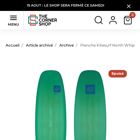
15 AOUT : LE SHOP SERA FERMÉ CE SAMEDI
0

MENU
Accueil
Article archivé
Archive
Planche Kitesurf North Whip CS
Epuisé