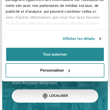
notre site avec nos partenaires de médias sociaux, de
publicité et d'analyse, qui peuvent combiner celles-ci
avec d'autres informations que vous leur avez fournies
ou qu'ils ont collectées lors de votre utilisation de leurs
SERVICE CLIENT
FRAIS DE PORT OFFERTS
Une équipe de passionnés
À partir de 99€ d’achat*
services.
Afficher les détails
Tout autoriser
LE SHOP
Personnaliser
The Corner Shop Boulogne
28 rue de l'Est
92100 Boulogne-Billancourt
LOCALISER