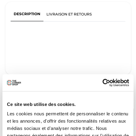
DESCRIPTION
LIVRAISON ET RETOURS
Ce site web utilise des cookies.
Les cookies nous permettent de personnaliser le contenu
et les annonces, d'offrir des fonctionnalités relatives aux
médias sociaux et d'analyser notre trafic. Nous
PAIEMENT SÉCURISÉ
STOCK EN TEMPS RÉEL
partageons également des informations sur l'utilisation de
CB, VISA, Mastercard, ALMA
Plus de 5000 produits en stock