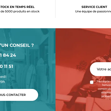
STOCK EN TEMPS RÉEL
SERVICE CLIENT
 de 5000 produits en stock
Une équipe de passionn
’UN CONSEIL ?
1 84 24
0 11 51
medi
-19h
J'accepte 
l'envo
conservée
désins
US-CONTACTER
présen