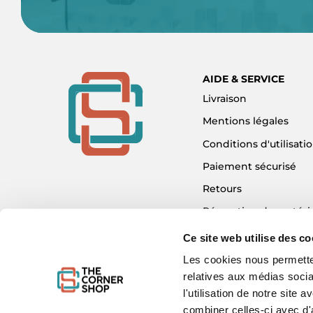
AIDE & SERVICE
Livraison
Mentions légales
Conditions d'utilisati
Paiement sécurisé
Retours
Réparation de matéri
Détaxe - Tax Refund
Ce site web utilise des co
Garantie & SAV
Les cookies nous permetten
relatives aux médias socia
Plan du site
l'utilisation de notre site
Mon compte
combiner celles-ci avec d'