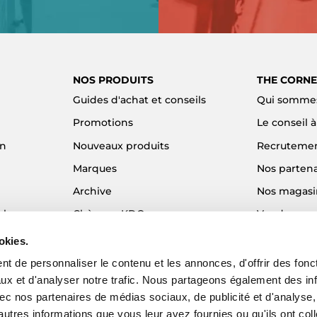
NOS PRODUITS
THE CORNE
Guides d'achat et conseils
Qui sommes
Promotions
Le conseil 
on
Nouveaux produits
Recruteme
Marques
Nos partena
Archive
Nos magasi
el
Chèques KDO
Vendre son
Idées cadeaux
Alma - Paie
okies.
Blog
t de personnaliser le contenu et les annonces, d'offrir des fonct
ux et d'analyser notre trafic. Nous partageons également des in
 avec nos partenaires de médias sociaux, de publicité et d'analyse
autres informations que vous leur avez fournies ou qu'ils ont col