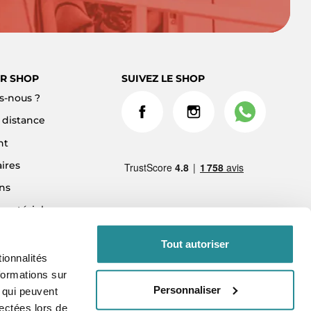
R SHOP
SUIVEZ LE SHOP
-nous ?
à distance
nt
ires
ns
 matériel
ment 3x sans frais
Tout autoriser
ionnalités
formations sur
Personnaliser
, qui peuvent
lectées lors de