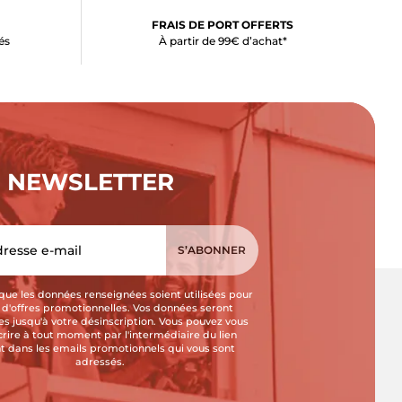
FRAIS DE PORT OFFERTS
és
À partir de 99€ d’achat*
NEWSLETTER
que les données renseignées soient utilisées pour
i d'offres promotionnelles. Vos données seront
s jusqu'à votre désinscription. Vous pouvez vous
crire à tout moment par l'intermédiaire du lien
t dans les emails promotionnels qui vous sont
adressés.