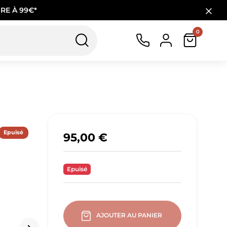
RE À 99€*
0
Epuisé
95,00 €
Epuisé
AJOUTER AU PANIER