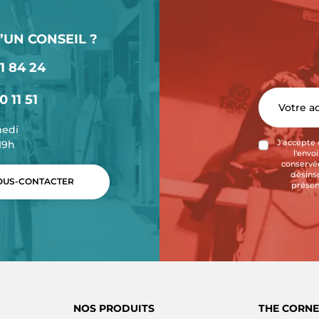
’UN CONSEIL ?
1 84 24
0 11 51
medi
-19h
J'accepte 
l'envo
conservée
désins
US-CONTACTER
présen
NOS PRODUITS
THE CORNE