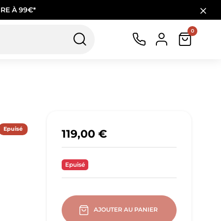
RE À 99€*
0
Epuisé
119,00 €
Epuisé
AJOUTER AU PANIER