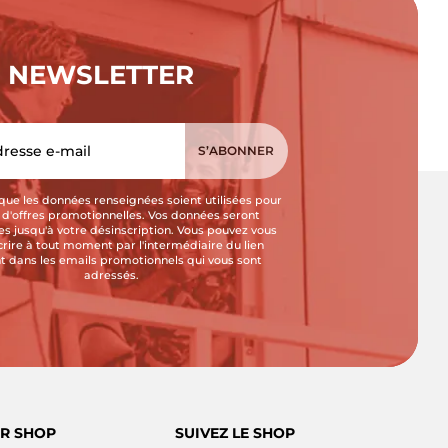
NEWSLETTER
que les données renseignées soient utilisées pour
i d'offres promotionnelles. Vos données seront
s jusqu'à votre désinscription. Vous pouvez vous
crire à tout moment par l'intermédiaire du lien
t dans les emails promotionnels qui vous sont
adressés.
R SHOP
SUIVEZ LE SHOP