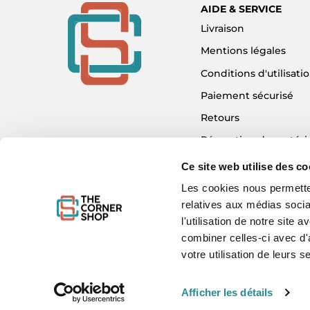
AIDE & SERVICE
Livraison
Mentions légales
Conditions d'utilisati
Paiement sécurisé
Retours
Réparation de matéri
Détaxe - Tax Refund
Ce site web utilise des co
Garantie & SAV
Les cookies nous permetten
relatives aux médias socia
Plan du site
l'utilisation de notre site
Mon compte
combiner celles-ci avec d'
Nous contacter
votre utilisation de leurs s
Afficher les détails
WE