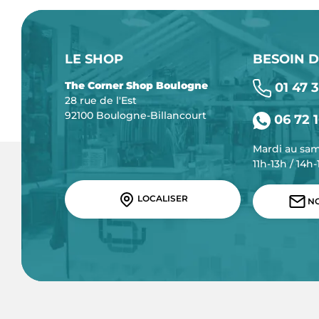
LE SHOP
BESOIN D
The Corner Shop Boulogne
01 47 3
28 rue de l'Est
92100 Boulogne-Billancourt
06 72 1
Mardi au sa
11h-13h / 14h
LOCALISER
NO