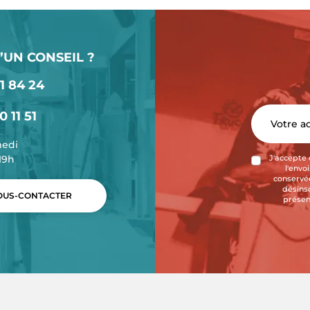
’UN CONSEIL ?
1 84 24
0 11 51
medi
-19h
J'accepte 
l'envo
conservée
désins
US-CONTACTER
présen