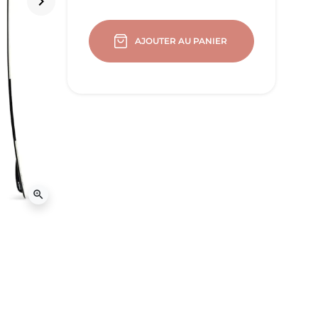
keyboard_arrow_right
Suivant
AJOUTER AU PANIER
zoom_in