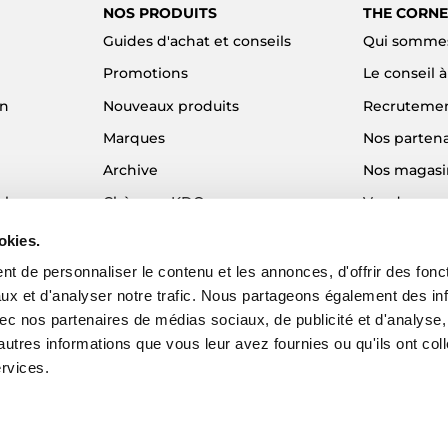
NOS PRODUITS
THE CORNE
Guides d'achat et conseils
Qui sommes
Promotions
Le conseil 
on
Nouveaux produits
Recruteme
Marques
Nos partena
Archive
Nos magasi
el
Chèques KDO
Vendre son
Idées cadeaux
Alma - Paie
okies.
Blog
t de personnaliser le contenu et les annonces, d'offrir des fonct
ux et d'analyser notre trafic. Nous partageons également des in
 avec nos partenaires de médias sociaux, de publicité et d'analyse
autres informations que vous leur avez fournies ou qu'ils ont col
ervices.
EZY - Agence web e-commerce
© 2026 The Corner Shop. Tous droits réser