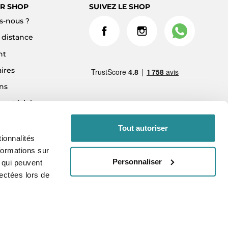
R SHOP
SUIVEZ LE SHOP
-nous ?
à distance
nt
ires
ns
 matériel
ment 3x sans frais
Tout autoriser
ionnalités
formations sur
Personnaliser
, qui peuvent
lectées lors de
vés.