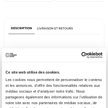
DESCRIPTION
LIVRAISON ET RETOURS
Présentation:
La Terrain est la board idéal pour les amateurs
Ce site web utilise des cookies.
de rail et box.
Les cookies nous permettent de personnaliser le contenu
et les annonces, d'offrir des fonctionnalités relatives aux
Son flex extra souple permet de réaliser des gros
médias sociaux et d'analyser notre trafic. Nous
press sans trop se fatiguer et vous aide à
partageons également des informations sur l'utilisation de
progresser en vous donnant de bons
notre site avec nos partenaires de médias sociaux, de
automatismes. C’est la board de notre champion