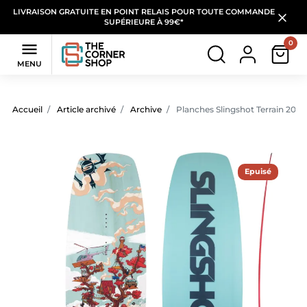
LIVRAISON GRATUITE EN POINT RELAIS POUR TOUTE COMMANDE
SUPÉRIEURE À 99€*
0

MENU
Accueil
Article archivé
Archive
Planches Slingshot Terrain 2017
Epuisé