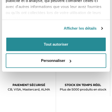
publicité et d'analyse, qui peuvent combiner celles-ci
Aaron gun, qui s’en sert aussi en blocage.
avec d'autres informations que vous leur avez fournies
ou qu'ils ont collectées lors de votre utilisation de leurs
services.
Afficher les détails
Tout autoriser
Personnaliser
PAIEMENT SÉCURISÉ
STOCK EN TEMPS RÉEL
CB, VISA, Mastercard, ALMA
Plus de 5000 produits en stock