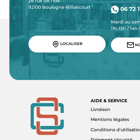
28 rue de l'Est
92100 Boulogne-Billancourt
06 72 1
Mardi au sa
11h-13h / 14h
LOCALISER
NO
AIDE & SERVICE
Livraison
Mentions légales
Conditions d'utilisati
Paiement sécurisé