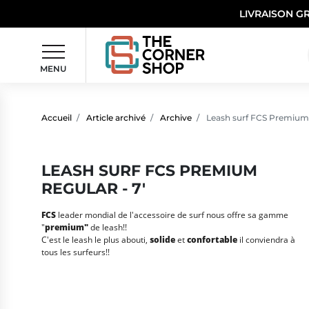
LIVRAISON G
MENU
Accueil
Article archivé
Archive
Leash surf FCS Premium 
LEASH SURF FCS PREMIUM
REGULAR - 7'
FCS
leader mondial de l'accessoire de surf nous offre sa gamme
"
premium"
de leash!!
C'est le leash le plus abouti,
solide
et
confortable
il conviendra à
tous les surfeurs!!