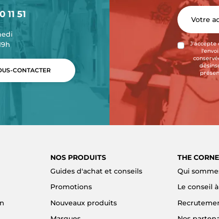
0 11 51
medi
-19h
J'accepte 
l'envo
conservée
désins
US-CONTACTER
présen
NOS PRODUITS
THE CORNE
Guides d'achat et conseils
Qui sommes
Promotions
Le conseil 
on
Nouveaux produits
Recruteme
Marques
Nos partena