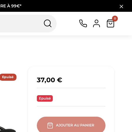
RE À 99€*
0
Epuisé
37,00 €
Epuisé
AJOUTER AU PANIER