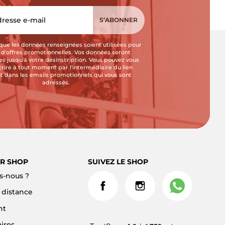
que les données renseignées soient utilisées pour
i d'offres promotionnelles. Vos données seront
s jusqu'à votre désinscription. Vous pouvez vous
crire à tout moment par l'intermédiaire du lien
t dans les emails promotionnels qui vous sont
adressés.
R SHOP
SUIVEZ LE SHOP
-nous ?
à distance
nt
ires