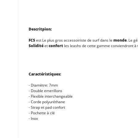
Descritpion:
FCS
est Le plus gros accessoiriste de surf dans le
monde
. Le g
Solidité
et
confort
les leashs de cette gamme conviendront à t
Caractéristiques:
- Diamètre: 7mm
- Double emerillons
- Flexible interchangeable
- Corde polyuréthane
- Strap et pad confort
- Pochette à clé
- Inox