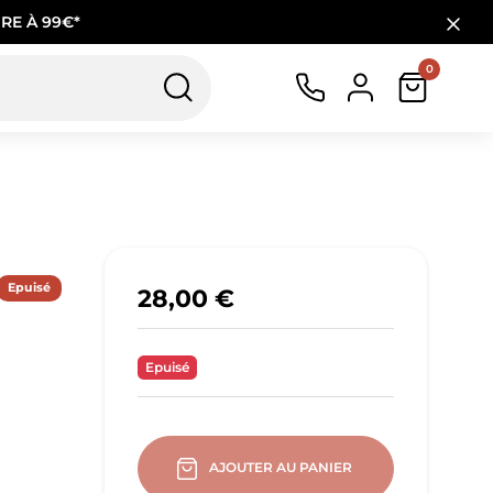
RE À 99€*
0
Epuisé
28,00 €
Epuisé
AJOUTER AU PANIER