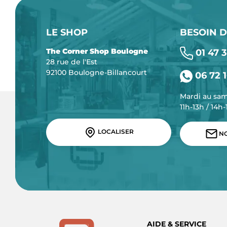
LE SHOP
BESOIN D
The Corner Shop Boulogne
01 47 3
28 rue de l'Est
92100 Boulogne-Billancourt
06 72 1
Mardi au sa
11h-13h / 14h
LOCALISER
NO
AIDE & SERVICE