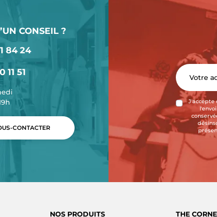
’UN CONSEIL ?
1 84 24
0 11 51
medi
-19h
J'accepte 
l'envo
conservée
désins
US-CONTACTER
présen
NOS PRODUITS
THE CORNE