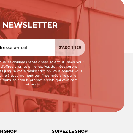
NEWSLETTER
que les données renseignées soient utilisées pour
i d'offres promotionnelles. Vos données seront
s jusqu'à votre désinscription. Vous pouvez vous
crire à tout moment par l'intermédiaire du lien
t dans les emails promotionnels qui vous sont
adressés.
R SHOP
SUIVEZ LE SHOP