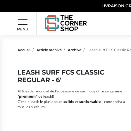
LIVRAISON G
MENU
Accueil
Article archivé
Archive
Leash surf FCS Classic Re
LEASH SURF FCS CLASSIC
REGULAR - 6'
FCS
leader mondial de l'accessoire de surf nous offre sa gamme
"
premium"
de leash!!
C'est le leash le plus abouti,
solide
et
confortable
il conviendra à
tous les surfeurs!!