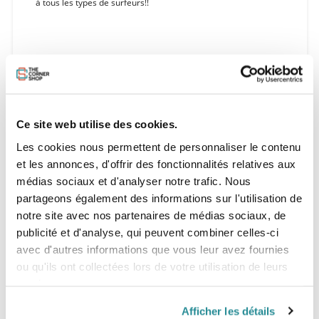
à tous les types de surfeurs!!
Caractéristiques:
- Diamètre: 7mm
- Double emerillons
- Flexible interchangeable
Ce site web utilise des cookies.
- Corde polyuréthane
- Strap et pad confort
Les cookies nous permettent de personnaliser le contenu
- Pochette à clé
et les annonces, d'offrir des fonctionnalités relatives aux
- Inox
médias sociaux et d'analyser notre trafic. Nous
partageons également des informations sur l'utilisation de
notre site avec nos partenaires de médias sociaux, de
publicité et d'analyse, qui peuvent combiner celles-ci
avec d'autres informations que vous leur avez fournies
ou qu'ils ont collectées lors de votre utilisation de leurs
services.
Afficher les détails