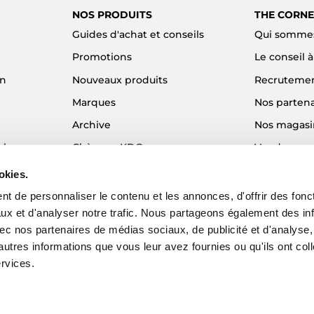
NOS PRODUITS
THE CORNE
Guides d'achat et conseils
Qui sommes
Promotions
Le conseil 
on
Nouveaux produits
Recruteme
Marques
Nos partena
Archive
Nos magasi
el
Chèques KDO
Vendre son
Idées cadeaux
Alma - Paie
okies.
Blog
t de personnaliser le contenu et les annonces, d'offrir des fonct
ux et d'analyser notre trafic. Nous partageons également des in
 avec nos partenaires de médias sociaux, de publicité et d'analyse
autres informations que vous leur avez fournies ou qu'ils ont col
ervices.
EZY - Agence web e-commerce
© 2026 The Corner Shop. Tous droits réser