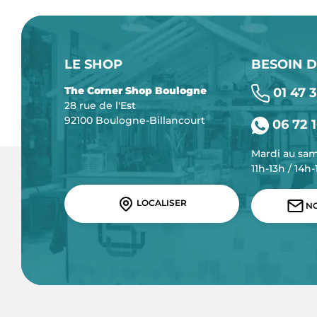
LE SHOP
BESOIN D
The Corner Shop Boulogne
01 47 3
28 rue de l'Est
92100 Boulogne-Billancourt
06 72 1
Mardi au sa
11h-13h / 14h
LOCALISER
NO