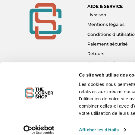
AIDE & SERVICE
Livraison
Mentions légales
Conditions d'utilisati
Paiement sécurisé
Retours
Réparation de matéri
Détaxe - Tax Refund
Ce site web utilise des co
Garantie & SAV
Les cookies nous permetten
relatives aux médias socia
Plan du site
l'utilisation de notre site
Mon compte
combiner celles-ci avec d'
Nous contacter
votre utilisation de leurs s
Afficher les détails
WE