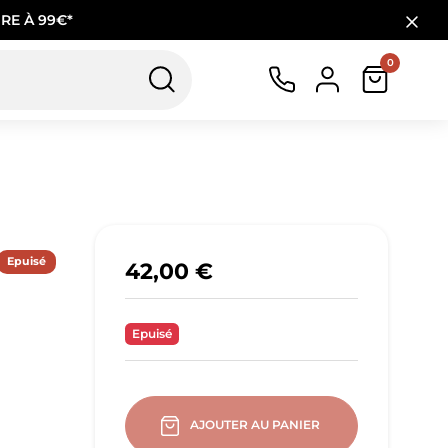
RE À 99€*
0
Epuisé
42,00 €
Epuisé
AJOUTER AU PANIER