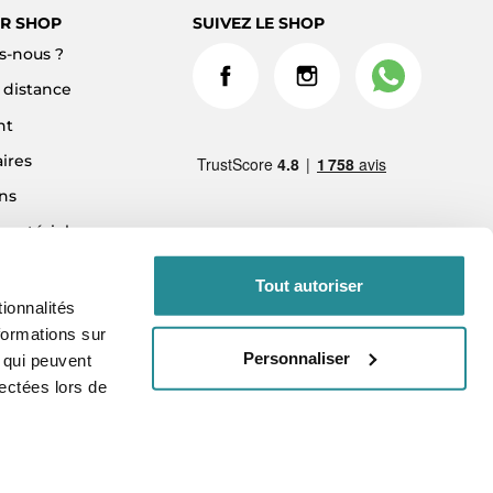
R SHOP
SUIVEZ LE SHOP
-nous ?
à distance
nt
ires
ns
 matériel
ment 3x sans frais
Tout autoriser
ionnalités
formations sur
Personnaliser
, qui peuvent
lectées lors de
vés.