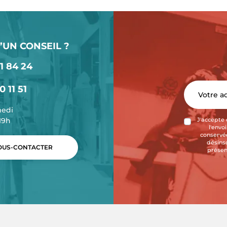
’UN CONSEIL ?
1 84 24
0 11 51
medi
-19h
J'accepte 
l'envo
conservée
désins
US-CONTACTER
présen