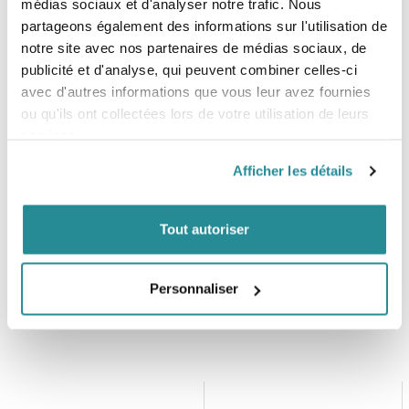
médias sociaux et d'analyser notre trafic. Nous
3D-moulded foam interior and exterior
partageons également des informations sur l'utilisation de
HP system detachable
notre site avec nos partenaires de médias sociaux, de
Covered side parts
publicité et d'analyse, qui peuvent combiner celles-ci
Double power leash ring
avec d'autres informations que vous leur avez fournies
Soft neoprene edges
HP system included
ou qu'ils ont collectées lors de votre utilisation de leurs
Multi Spreader = Clickerbar 3.0 | Low torque fixation
services.
Spreader protector
Battle belt waist closure
Afficher les détails
Knife included
Tout autoriser
Personnaliser