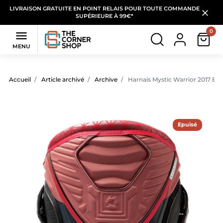
LIVRAISON GRATUITE EN POINT RELAIS POUR TOUTE COMMANDE
SUPÉRIEURE À 99€*
0

MENU
Accueil
Article archivé
Archive
Harnais Mystic Warrior 2017 Bo
Epuisé