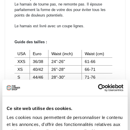
Le harnais de tourne pas, ne remonte pas. Il épouse
parfaitement la forme de votre dos pour éviter tous les
points de douleurs potentiels.
Le harnais est livré avec un coupe lignes.
Guide des tailles :
USA
Euro
Waist (inch)
Waist (cm)
XXS
36/38
24"-26"
61-66
XS
40/42
26"-28"
66-71
S
44/46
28"-30"
71-76
M
48/50
30"-32"
76-81
L
50/52
32"-34"
81-86
XL
54/56
34"-36"
86-91
Ce site web utilise des cookies.
XXL
56/58
36"-38"
91-97
Les cookies nous permettent de personnaliser le contenu
et les annonces, d'offrir des fonctionnalités relatives aux
Caractéristiques :