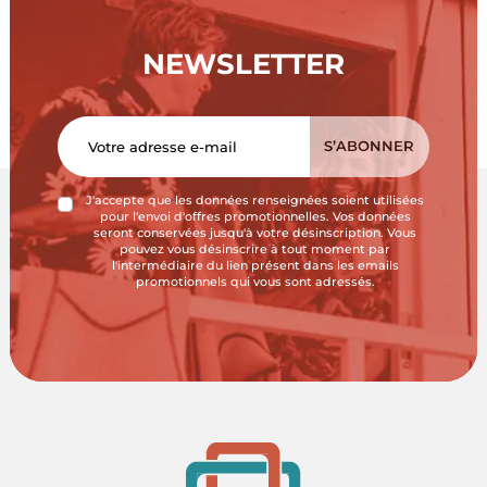
NEWSLETTER
J'accepte que les données renseignées soient utilisées
pour l'envoi d'offres promotionnelles. Vos données
seront conservées jusqu'à votre désinscription. Vous
pouvez vous désinscrire à tout moment par
l'intermédiaire du lien présent dans les emails
promotionnels qui vous sont adressés.