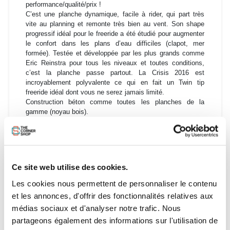
performance/qualité/prix !
C’est une planche dynamique, facile à rider, qui part très
vite au planning et remonte très bien au vent. Son shape
progressif idéal pour le freeride a été étudié pour augmenter
le confort dans les plans d’eau difficiles (clapot, mer
formée). Testée et développée par les plus grands comme
Eric Reinstra pour tous les niveaux et toutes conditions,
c’est la planche passe partout. La Crisis 2016 est
incroyablement polyvalente ce qui en fait un Twin tip
freeride idéal dont vous ne serez jamais limité.
Construction béton comme toutes les planches de la
gamme (noyau bois).
Cette planche conviendra du plus débutant au confirmé
souhaitant progresser en saut et travailer son pop. Les
atterrissages sont controlés et en douceur avec cette board
assez flex. L'argument de cette board est sans aucun doute
Ce site web utilise des cookies.
son conté progressif, elle ne vous limitera jamais dans
votre progression!
Les cookies nous permettent de personnaliser le contenu
et les annonces, d'offrir des fonctionnalités relatives aux
Taille :
médias sociaux et d'analyser notre trafic. Nous
134x40,5cm (jusqu'à 70kgs)
partageons également des informations sur l'utilisation de
137x41cm