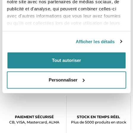
notre site avec nos partenaires de médias sociaux, de
141x41,5cm
publicité et d'analyse, qui peuvent combiner celles-ci
Livrée avec :
avec d'autres informations que vous leur avez fournies
ou qu'ils ont collectées lors de votre utilisation de leurs
Ailerons
services.
Poignée
Afficher les détails
Tout autoriser
Personnaliser
PAIEMENT SÉCURISÉ
STOCK EN TEMPS RÉEL
CB, VISA, Mastercard, ALMA
Plus de 5000 produits en stock