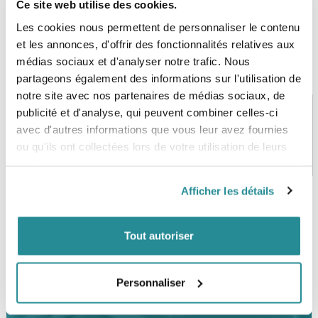
Ce site web utilise des cookies.
Les cookies nous permettent de personnaliser le contenu
et les annonces, d'offrir des fonctionnalités relatives aux
médias sociaux et d'analyser notre trafic. Nous
partageons également des informations sur l'utilisation de
notre site avec nos partenaires de médias sociaux, de
publicité et d'analyse, qui peuvent combiner celles-ci
avec d'autres informations que vous leur avez fournies
PAIEMENT SÉCURISÉ
STOCK EN TEMPS RÉEL
ou qu'ils ont collectées lors de votre utilisation de leurs
CB, VISA, Mastercard, ALMA
Plus de 5000 produits en stock
services.
Afficher les détails
SERVICE CLIENT
FRAIS DE PORT OFFERTS
Tout autoriser
Une équipe de passionnés
À partir de 99€ d’achat*
Personnaliser