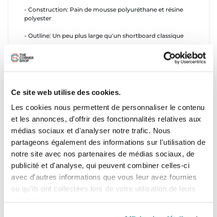
- Construction: Pain de mousse polyuréthane et résine
polyester
- Outline: Un peu plus large qu'un shortboard classique
- Rocker: Léger sur le nose et le tail
- Bottom: Simple à double Concave
- Ailerons: 3 boîtiers FSC II
Ce site web utilise des cookies.
- Tail: Squash
Les cookies nous permettent de personnaliser le contenu
et les annonces, d'offrir des fonctionnalités relatives aux
médias sociaux et d'analyser notre trafic. Nous
Disponibilité:
partageons également des informations sur l'utilisation de
Stock à jour sur notre site. Pour toute demande de
notre site avec nos partenaires de médias sociaux, de
taille ou de déco nous contacter directement.
publicité et d'analyse, qui peuvent combiner celles-ci
avec d'autres informations que vous leur avez fournies
ou qu'ils ont collectées lors de votre utilisation de leurs
services.