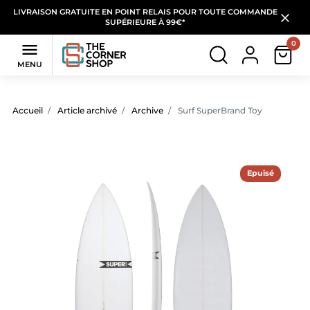
LIVRAISON GRATUITE EN POINT RELAIS POUR TOUTE COMMANDE
SUPÉRIEURE À 99€*
0

MENU
Accueil
Article archivé
Archive
Surf SuperBrand Toy
Epuisé